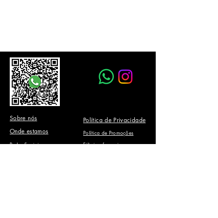
Sobre nós
Política de Privacidade
Onde estamos
Política de Promoções
Redes Sociais
Filiais e franquias
Visão, Valores e Missão
Oportunidades
Regimento Interno
Investimento
Nossa estrutura
Sobre a marca
Criação da Marca