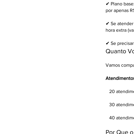
✔ Plano base:
por apenas R
✔ Se atender 
hora extra (v
✔ Se precisar
Quanto V
Vamos compar
Atendimentos
​ 20 ate
30 atendim
40 atendim
Por Que o