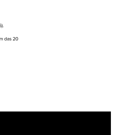
).
ém das 20