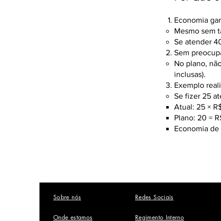
Economia gar
Mesmo sem ta
Se atender 40
Sem preocupa
No plano, não
inclusas).
Exemplo reali
Se fizer 25 
Atual: 25 × R
Plano: 20 = R
Economia de 
Sobre nós
Redes Sociais
Onde estamos
Regimento Interno