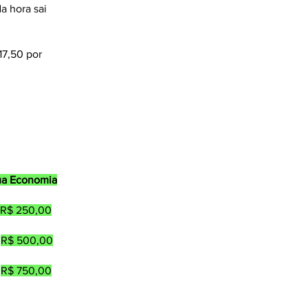
a hora sai
17,50 por
ua Economia
R$ 250,00
0
R$ 500,00
0
R$ 750,00