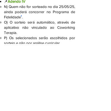
📌
Adendo IV
N) Quem não for sorteado no dia 25/05/25,
ainda poderá concorrer no Programa de
Fidelidade
¹
.
O) O sorteio será automático, através de
aplicativo não vinculado ao Coworking
Terapia.
P) Os selecionados serão escolhidos por
sorteio e não por análise curricular.
1
- Após atingir 10 selos-vip ou 6 selos-
premium, o(a) cliente receberá 1h (uma hora)
gratuita e a possibilidade de girar a Roleta
Aleatória em APPSorteos, sendo:
Troca de selos + bônus de 1h gratuita =
Inserção do nome em 5x (2 tentativas)
Troca de selos = Inserção do nome em 2x
(3 tentativas)
5. Pós-Teste